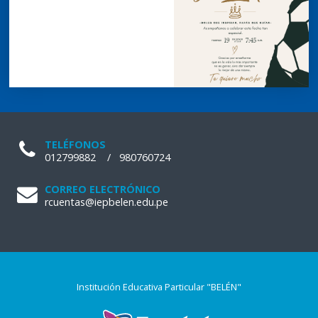
TELÉFONOS
012799882
/
980760724
CORREO ELECTRÓNICO
rcuentas@iepbelen.edu.pe
Institución Educativa Particular "BELÉN"