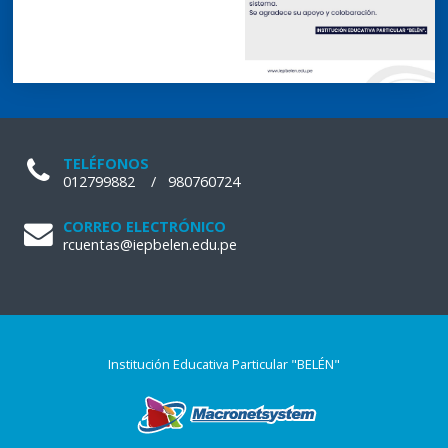
TELÉFONOS
012799882
/
980760724
CORREO ELECTRÓNICO
rcuentas@iepbelen.edu.pe
Institución Educativa Particular "BELÉN"